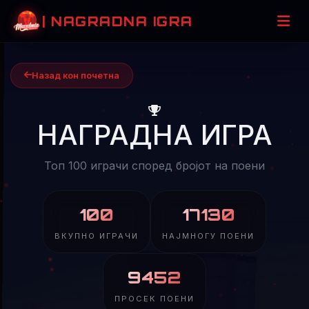
| NAGRADNA IGRA
Назад кон почетна
НАГРАДНА ИГРА
Топ 100 играчи според бројот на поени
100
17130
ВКУПНО ИГРАЧИ
НАЈМНОГУ ПОЕНИ
9452
ПРОСЕК ПОЕНИ